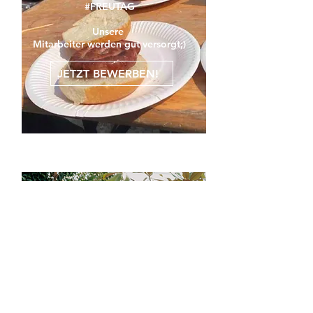
#FREUTAG
Unsere
Mitarbeiter werden gut versorgt;)
JETZT BEWERBEN!
Moderner
Maschinenpark!