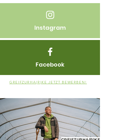
Instagram
Facebook
GREIFZURHA(R)KE JETZT BEWERBEN!
GREIFZURHA(R)KE