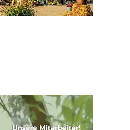
Azubi zum Gärtner/in
Fachrichtung Baumschule
(m/w/d)
Jetzt bewerben
Unsere Mitarbeiter!